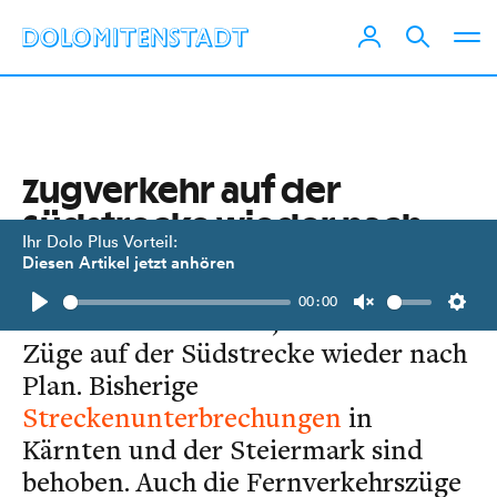
Zugverkehr auf der
Südstrecke wieder nach
Ihr Dolo Plus Vorteil:
Plan
Diesen Artikel jetzt anhören
00:00
Wie die ÖBB melden, verkehren die
Play
Unmute
Setti
Züge auf der Südstrecke wieder nach
Plan. Bisherige
Streckenunterbrechungen
in
Kärnten und der Steiermark sind
behoben. Auch die Fernverkehrszüge