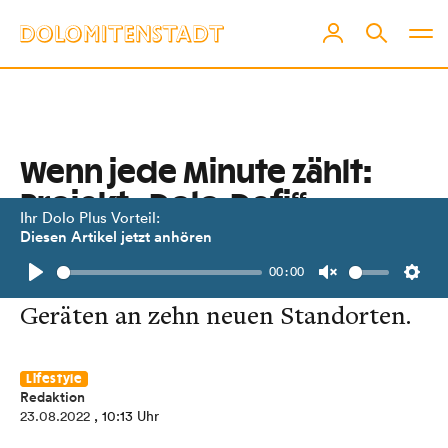
Wenn jede Minute zählt:
Projekt „Dolo-Defi“
Ihr Dolo Plus Vorteil:
Diesen Artikel jetzt anhören
Rotes Kreuz Osttirol verbessert das
00:00
öffentliche Defi-Netzwerk mit
Play
Unmute
Setti
Geräten an zehn neuen Standorten.
Lifestyle
Redaktion
23.08.2022
, 10:13 Uhr