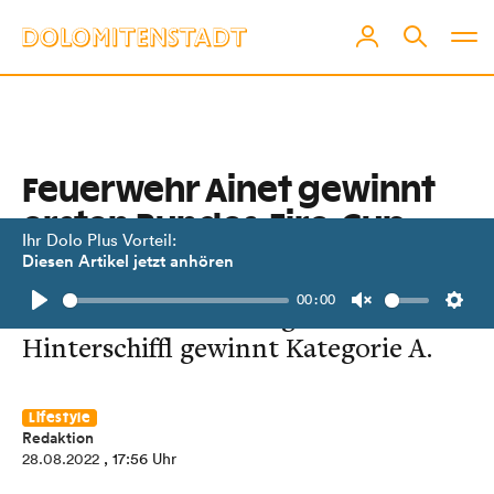
Feuerwehr Ainet gewinnt
ersten Bundes-Fire-Cup
Ihr Dolo Plus Vorteil:
Diesen Artikel jetzt anhören
Fehlerfreie Bestzeit von 33,96
00:00
Sekunden in der Kategorie B.
Play
Unmute
Setti
Hinterschiffl gewinnt Kategorie A.
Lifestyle
Redaktion
28.08.2022
, 17:56 Uhr