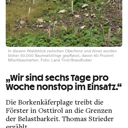
In diesem Waldstück zwischen Oberlienz und Ainet wurden
bisher 50.000 Baumsetzlinge gepflanzt, davon 60 Prozent
Mischbaumarten. Foto: Land Tirol/Brandhuber
„Wir sind sechs Tage pro
Woche nonstop im Einsatz.“
Die Borkenkäferplage treibt die
Förster in Osttirol an die Grenzen
der Belastbarkeit. Thomas Strieder
erzählt.