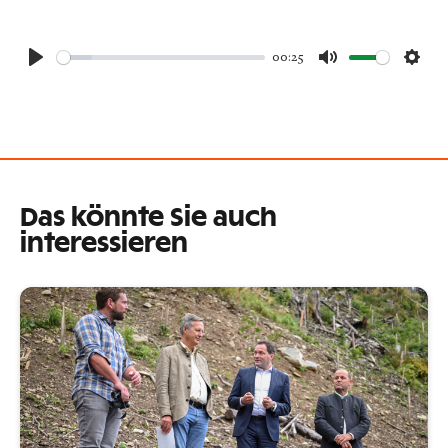
00:25
Play
Mute
Sett
Das könnte Sie auch
interessieren