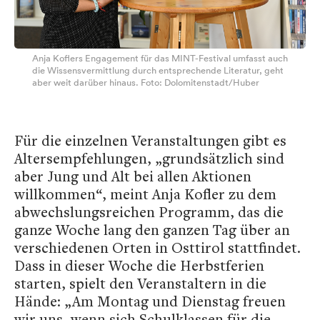
Anja Koflers Engagement für das MINT-Festival umfasst auch
die Wissensvermittlung durch entsprechende Literatur, geht
aber weit darüber hinaus. Foto: Dolomitenstadt/Huber
Für die einzelnen Veranstaltungen gibt es
Altersempfehlungen, „grundsätzlich sind
aber Jung und Alt bei allen Aktionen
willkommen“, meint Anja Kofler zu dem
abwechslungsreichen Programm, das die
ganze Woche lang den ganzen Tag über an
verschiedenen Orten in Osttirol stattfindet.
Dass in dieser Woche die Herbstferien
starten, spielt den Veranstaltern in die
Hände: „Am Montag und Dienstag freuen
wir uns, wenn sich Schulklassen für die