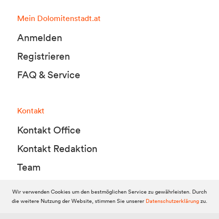
Mein Dolomitenstadt.at
Anmelden
Registrieren
FAQ & Service
Kontakt
Kontakt Office
Kontakt Redaktion
Team
Wir verwenden Cookies um den bestmöglichen Service zu gewährleisten. Durch
die weitere Nutzung der Website, stimmen Sie unserer
Datenschutzerklärung
zu.
© 2010-2026 Dolomitenstadt.at
Dolomitenstadt Media KG, Dolomitenstraße 1 / 7. Stock, 9900 Lienz,