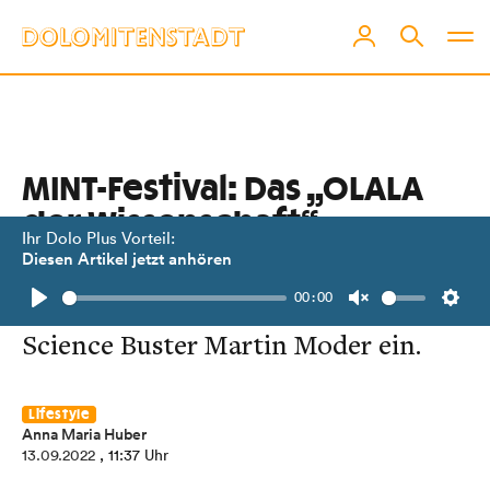
MINT-Festival: Das „OLALA
der Wissenschaft“
Ihr Dolo Plus Vorteil:
Diesen Artikel jetzt anhören
Die Stadtbücherei kooperiert mit
00:00
Betrieben und lädt unter anderem
Play
Unmute
Setti
Science Buster Martin Moder ein.
Lifestyle
Anna Maria Huber
13.09.2022
, 11:37 Uhr