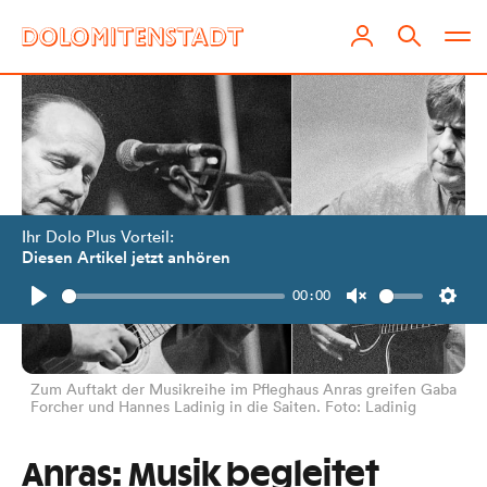
Ihr Dolo Plus Vorteil:
Diesen Artikel jetzt anhören
00:00
Play
Unmute
Setti
Zum Auftakt der Musikreihe im Pfleghaus Anras greifen Gaba
Forcher und Hannes Ladinig in die Saiten. Foto: Ladinig
Anras: Musik begleitet