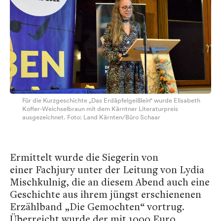
Für die Kurzgeschichte „Das Erdäpfelgeißlein“ wurde Elisabeth
Kofler-Weichselbraun mit dem Kärntner Literaturpreis
ausgezeichnet. Foto: Land Kärnten/Büro Schaar
Ermittelt wurde die Siegerin von
einer Fachjury unter der Leitung von Lydia
Mischkulnig, die an diesem Abend auch eine
Geschichte aus ihrem jüngst erschienenen
Erzählband „Die Gemochten“ vortrug.
Überreicht wurde der mit 1000 Euro