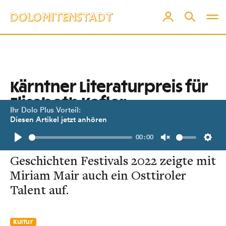
Kärntner Literaturpreis für
Elisabeth Kofler-
Ihr Dolo Plus Vorteil:
Weichselbraun
Diesen Artikel jetzt anhören
00:00
Im Rahmen des Mölltaler
Play
Unmute
Setti
Geschichten Festivals 2022 zeigte mit
Miriam Mair auch ein Osttiroler
Talent auf.
Kultur