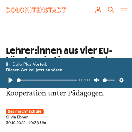
Lehrer:innen aus vier EU-
Ländern in Lienz zu Gast
Ihr Dolo Plus Vorteil:
Diesen Artikel jetzt anhören
Erasmus+ Teachers' Training fördert
00:00
grenzüberschreitend Austausch und
Play
Unmute
Setti
Kooperation unter Pädagogen.
Das macht Schule
Silvia Ebner
30.10.2022
, 10:38 Uhr