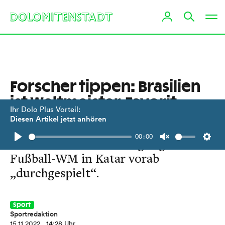
Forscher tippen: Brasilien
ist Weltmeister-Favorit
Ihr Dolo Plus Vorteil:
Diesen Artikel jetzt anhören
Ein internationales Forscherteam
00:00
mit Innsbrucker Beteiligung hat die
Play
Unmute
Setti
Fußball-WM in Katar vorab
„durchgespielt“.
Sport
Sportredaktion
15.11.2022
, 14:28 Uhr