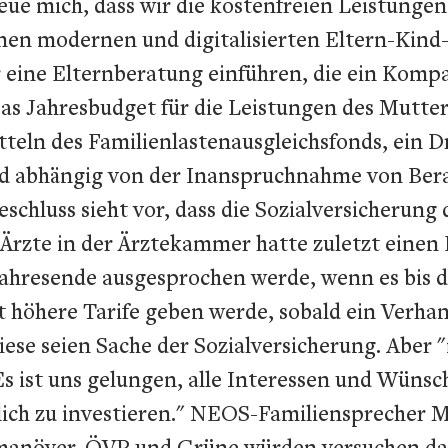
freue mich, dass wir die kostenfreien Leistung
nen modernen und digitalisierten Eltern-Kind
 eine Elternberatung einführen, die ein Komp
 Das Jahresbudget für die Leistungen des Mutter
eln des Familienlastenausgleichsfonds, ein Dr
sind abhängig von der Inanspruchnahme von B
eschluss sieht vor, dass die Sozialversicheru
 Ärzte in der Ärztekammer hatte zuletzt einen
ahresende ausgesprochen werde, wenn es bis d
ort höhere Tarife geben werde, sobald ein Verh
iese seien Sache der Sozialversicherung. Aber "
Es ist uns gelungen, alle Interessen und Wüns
ch zu investieren." NEOS-Familiensprecher Mi
anöver. ÖVP und Grüne würden versuchen dar