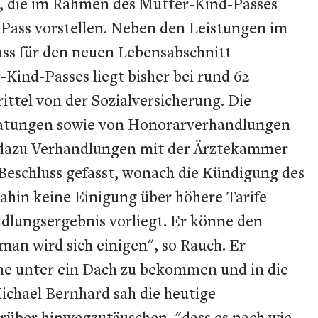
en, die im Rahmen des Mutter-Kind-Passes
-Pass vorstellen. Neben den Leistungen im
ass für den neuen Lebensabschnitt
-Kind-Passes liegt bisher bei rund 62
ittel von der Sozialversicherung. Die
eratungen sowie von Honorarverhandlungen
ng dazu Verhandlungen mit der Ärztekammer
 Beschluss gefasst, wonach die Kündigung des
ahin keine Einigung über höhere Tarife
andlungsergebnis vorliegt. Er könne den
man wird sich einigen", so Rauch. Er
che unter ein Dach zu bekommen und in die
chael Bernhard sah die heutige
über hinwegzutäuschen, "dass es nach wie