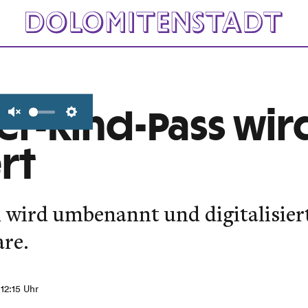
er-Kind-Pass wir
Unmute
Settings
rt
 wird umbenannt und digitalisier
re.
 12:15 Uhr