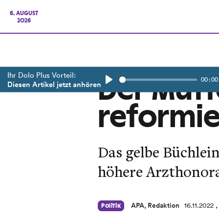
6. AUGUST
2026
Ihr Dolo Plus Vorteil:
00:00
Der Mutt
Diesen Artikel jetzt anhören
Play
reformie
Das gelbe Büchlein
höhere Arzthonora
APA, Redaktion
16.11.2022
,
Politik