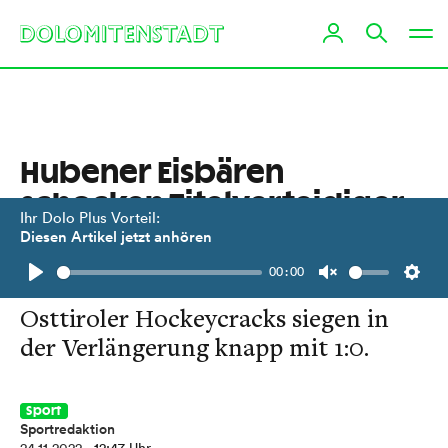
Hubener Eisbären
schocken Titelverteidiger
Ihr Dolo Plus Vorteil:
Velden
Diesen Artikel jetzt anhören
00:00
Sensation am Wörthersee: Die
Play
Unmute
Setti
Osttiroler Hockeycracks siegen in
der Verlängerung knapp mit 1:0.
Sport
Sportredaktion