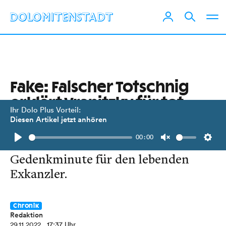
Fake: Falscher Totschnig
erklärt Vranitzky für tot
Ihr Dolo Plus Vorteil:
Diesen Artikel jetzt anhören
Makaberer Twitter-Spaß eines
00:00
Italieners führte zu einer
Play
Unmute
Setti
Gedenkminute für den lebenden
Exkanzler.
Chronik
Redaktion
29.11.2022
, 17:37 Uhr