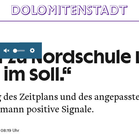
t zu Nordschule 
Unmute
Settings
 im Soll.“
g des Zeitplans und des angepass
mann positive Signale.
, 08:19 Uhr