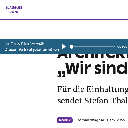
6. AUGUST
2026
Ihr Dolo Plus Vorteil:
00:00
Architek
Diesen Artikel jetzt anhören
Play
„Wir sind
Für die Einhaltun
sendet Stefan Thal
Roman Wagner
01.12.2022
Politik