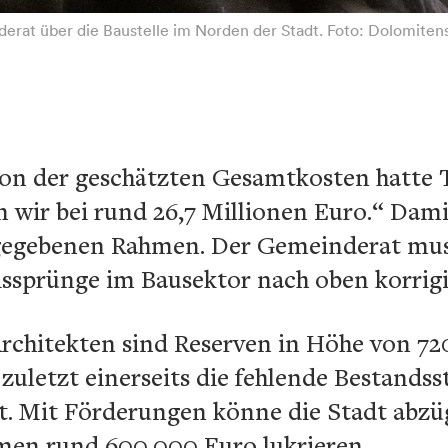
derat über die Baustelle im Norden der Stadt. Foto: Dolomite
tion der geschätzten Gesamtkosten hatte
n wir bei rund 26,7 Millionen Euro.“ Dam
rgegebenen Rahmen. Der Gemeinderat mus
issprünge im Bausektor nach oben korrigi
Architekten sind Reserven in Höhe von 72
uletzt einerseits die fehlende Bestands
t. Mit Förderungen könne die Stadt abzüg
n rund 600.000 Euro lukrieren.