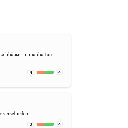
 hochhäuser in manhattan
4
4
r verschieden!
3
4