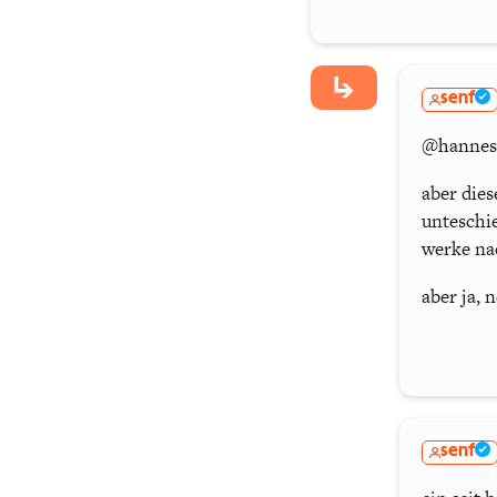
senf
@hannes: 
aber dies
unteschie
werke na
aber ja, 
senf