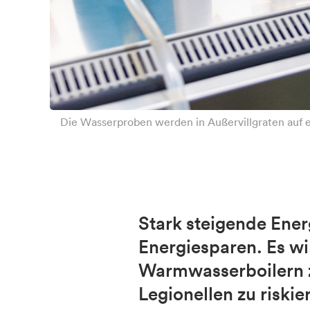
Die Wasserproben werden in Außervillgraten auf e
Stark steigende Ene
Energiesparen. Es w
Warmwasserboilern z
Legionellen zu riski