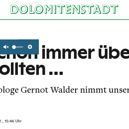
schon immer übe
Unmute
Settings
ollten …
rologe Gernot Walder nimmt unser
2
, 15:46 Uhr