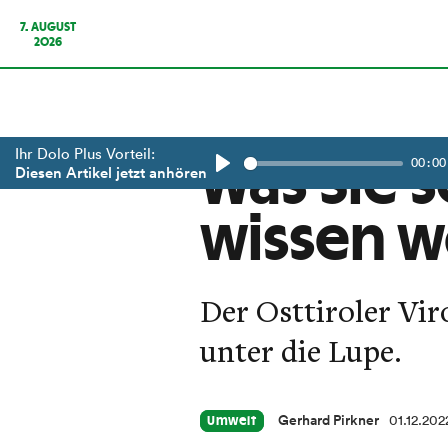
7. AUGUST
2026
Ihr Dolo Plus Vorteil:
00:00
Was Sie 
Diesen Artikel jetzt anhören
Play
wissen w
Der Osttiroler Vi
unter die Lupe.
Gerhard Pirkner
01.12.202
Umwelt