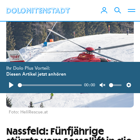
Ihr Dolo Plus Vorteil:
Diesen Artikel jetzt anhören
00:00
Play
Unmute
Setti
Foto: HeliRescue.at
Nassfeld: Fünfjährige