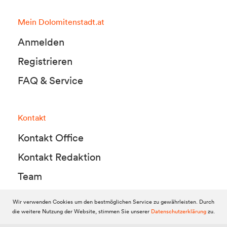
Mein Dolomitenstadt.at
Anmelden
Registrieren
FAQ & Service
Kontakt
Kontakt Office
Kontakt Redaktion
Team
Wir verwenden Cookies um den bestmöglichen Service zu gewährleisten. Durch
die weitere Nutzung der Website, stimmen Sie unserer
Datenschutzerklärung
zu.
© 2010-2026 Dolomitenstadt.at
Dolomitenstadt Media KG, Dolomitenstraße 1 / 7. Stock, 9900 Lienz,