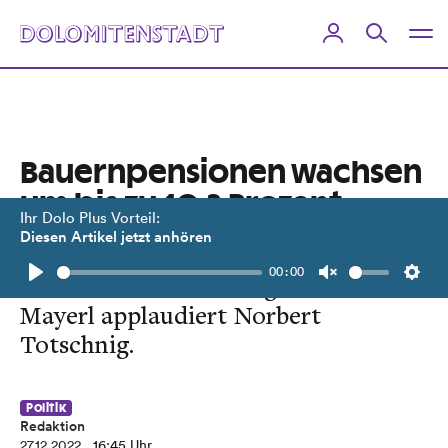
Bauernpensionen wachsen
um bis zu 10,2 Prozent
Ihr Dolo Plus Vorteil:
Diesen Artikel jetzt anhören
Es gibt auch mehr Ausgleichszulage
00:00
und eine Direktzahlung. Martin
Play
Unmute
Setti
Mayerl applaudiert Norbert
Totschnig.
Politik
Redaktion
27.12.2022
, 16:45 Uhr