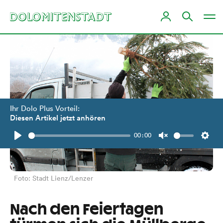
Ihr Dolo Plus Vorteil:
Diesen Artikel jetzt anhören
00:00
Play
Unmute
Setti
Foto: Stadt Lienz/Lenzer
Nach den Feiertagen