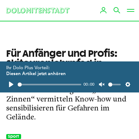
Für Anfänger und Profis:
Skitourenlehrpfad in
Ihr Dolo Plus Vorteil:
Sexten
Diesen Artikel jetzt anhören
00:00
Schautafeln im Skigebiet „Drei
Play
Unmute
Setti
Zinnen“ vermitteln Know-how und
sensibilisieren für Gefahren im
Gelände.
Sport