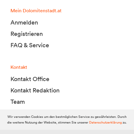
Mein Dolomitenstadt.at
Anmelden
Registrieren
FAQ & Service
Kontakt
Kontakt Office
Kontakt Redaktion
Team
Wir verwenden Cookies um den bestmöglichen Service zu gewährleisten. Durch
die weitere Nutzung der Website, stimmen Sie unserer
Datenschutzerklärung
zu.
© 2010-2026 Dolomitenstadt.at
Dolomitenstadt Media KG, Dolomitenstraße 1 / 7. Stock, 9900 Lienz,