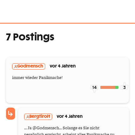
7 Postings
Godmensch
vor 4 Jahren
immer wieder Panikmache!
14
3
Bergtirol1
vor 4 Jahren
... Ja @Godmensch... Solange es Sie nicht
persönlich erwischt, scheint alles Panikmache zu