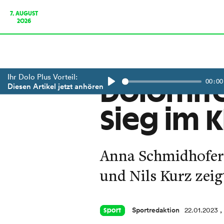
7. AUGUST
2026
Ihr Dolo Plus Vorteil:
00:00
Dolomite
Diesen Artikel jetzt anhören
Play
Sieg im K
Anna Schmidhofer a
und Nils Kurz zeig
Sportredaktion
22.01.2023
,
Sport