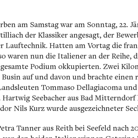
rben am Samstag war am Sonntag, 22. Jä
illiach der Klassiker angesagt, der Bewe
er Lauftechnik. Hatten am Vortag die fra
so waren nun die Italiener an der Reihe, d
 gesamte Podium okkupierten. Zwei Kilom
o Busin auf und davon und brachte einen 
 Landsleuten Tommaso Dellagiacoma und
. Hartwig Seebacher aus Bad Mitterndorf 
dor Nils Kurz wurde ausgezeichneter Sech
etra Tanner aus Reith bei Seefeld nach 