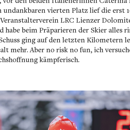
 vor den beiden Italienerinnen Caterina 
 undankbaren vierten Platz lief die erst 1
 Veranstalterverein LRC Lienzer Dolomite
 habe beim Präparieren der Skier alles ri
Schuss ging auf den letzten Kilometern le
lt mehr. Aber no risk no fun, ich versuche
chshoffnung kämpferisch.