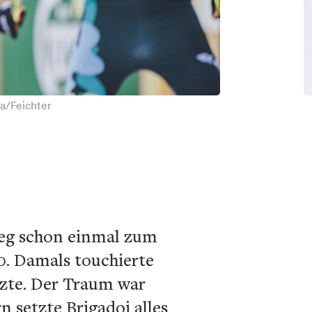
pa/Feichter
ieg schon einmal zum
0. Damals touchierte
ürzte. Der Traum war
n setzte Brigadoi alles