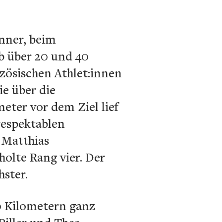
nner, beim
rb über 20 und 40
nzösischen Athlet:innen
ie über die
eter vor dem Ziel lief
respektablen
 Matthias
holte Rang vier. Der
ster.
20 Kilometern ganz