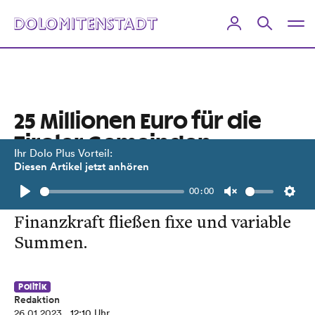
25 Millionen Euro für die
Tiroler Gemeinden
Ihr Dolo Plus Vorteil:
Diesen Artikel jetzt anhören
Hilfspaket des Landes soll
00:00
Kommunen entlasten. Je nach
Play
Unmute
Setti
Finanzkraft fließen fixe und variable
Summen.
Politik
Redaktion
26.01.2023
, 12:10 Uhr