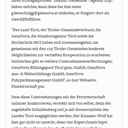
ihren Strategieprozess "Zukunft Gemeinde - Agenda 2030"
haben möchte, kann diese bei ihm unter
g.keuschnigg@gemnova.at einholen, er fungiert dort als
Geschäftsführer.
"Das Land Tirol, der Tiroler Gemeindeverband, die
GemNova, die Standortagentur Tirol sowie die
Hochschule MCI haben sich zusammengetan, um
gemeinsam mit den 279 Tiroler Gemeinden konkrete
Möglichkeiten zur vertieften Kooperation zu erarbeiten.
Inzwischen gibt es weitere Unternehmensverflechtungen:
GemNova Bildungspool Tirol gem. GmbH, GemNova
Aus- & Weiterbildungs GmbH, GemNova
Fuhrparkmanagement GmbH", so laut Webseite.
Planwirtschaft pur.
Dass diese Unternehmungen mit der Privatwirtschaft
unlauter konkurrieren, versteht sich von selbst, denn der
angehäufte Schuldenberg soll ja mit Steuerrmitteln des
Landes Tirol ausgeglichen werden. Der Kammer-Wolf hat
hier gar nicht so unrecht, denn vier Expert/innen bspw.