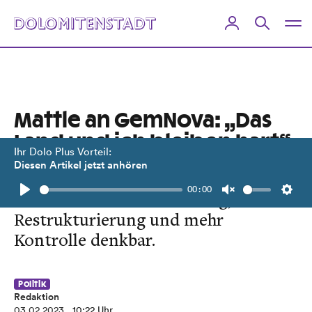
Mattle an GemNova: „Das
Land und ich bleiben hart“.
Ihr Dolo Plus Vorteil:
Diesen Artikel jetzt anhören
Eine Sanierung mit Hilfe des Landes
00:00
sei nur bei externer Prüfung,
Play
Unmute
Setti
Restruktu­rierung und mehr
Kontrolle denkbar.
Politik
Redaktion
03.02.2023
, 10:22 Uhr