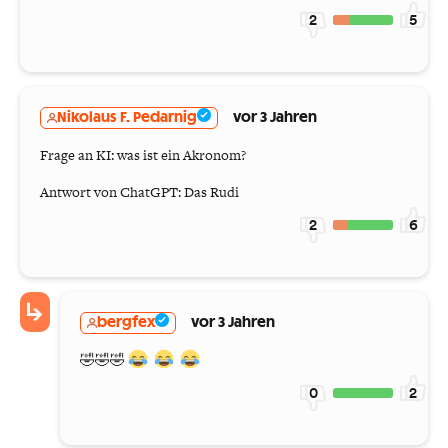
2
5
Nikolaus F. Pedarnig
vor 3 Jahren
Frage an KI: was ist ein Akronom?
Antwort von ChatGPT: Das Rudi
2
6
bergfex
vor 3 Jahren
🤣🤣🤣
0
2