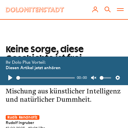
Keine Sorge, diese
Geschichte ist frei
Ihr Dolo Plus Vorteil:
erfunden!
Diesen Artikel jetzt anhören
00:00
Mein Chatbot ist nämlich eine
Play
Unmute
Setti
Mischung aus künstlicher Intelligenz
und natürlicher Dummheit.
Rudis Randnotiz
Rudolf Ingruber