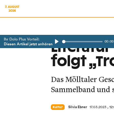
7. AUGUST
2026
Ihr Dolo Plus Vorteil:
00:00
Literatur
Diesen Artikel jetzt anhören
Play
folgt „T
Das Mölltaler Gesc
Sammelband und st
Silvia Ebner
17.03.2023
, 12
Kultur