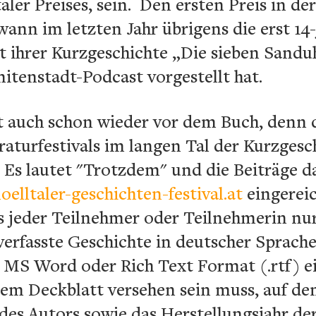
aler Preises, sein. Den ersten Preis in de
nn im letzten Jahr übrigens die erst 14
 ihrer Kurzgeschichte „Die sieben Sanduh
itenstadt-Podcast vorgestellt hat.
 auch schon wieder vor dem Buch, denn 
raturfestivals im langen Tal der Kurzgesc
t. Es lautet "Trotzdem" und die Beiträge 
elltaler-geschichten-festival.at
eingerei
ss jeder Teilnehmer oder Teilnehmerin nur
t verfasste Geschichte in deutscher Sprach
m MS Word oder Rich Text Format (.rtf) 
nem Deckblatt versehen sein muss, auf de
es Autors sowie das Herstellungsjahr de