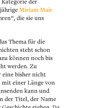
r Kategorie der
-jährige
Miriam Mair
ren“, die sie uns
das Thema für die
hichten steht schon
dazu können noch bis
cht werden. Zu
 eine bisher nicht
e mit einer Länge von
einsenden kann und
m der Titel, der Name
r Geschichte stehen. Da