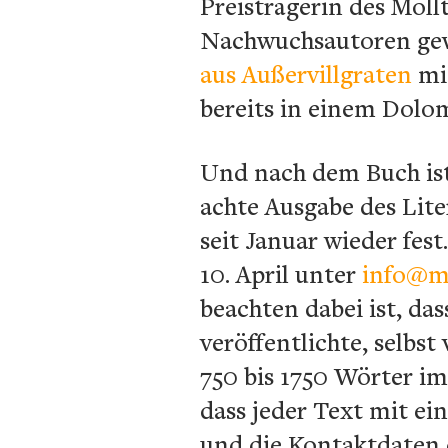
Preisträgerin des Möllt
Nachwuchsautoren gewa
aus Außervillgraten
mit
bereits in einem Dolom
Und nach dem Buch ist
achte Ausgabe des Lite
seit Januar wieder fes
10. April unter
info@mo
beachten dabei ist, da
veröffentlichte, selbs
750 bis 1750 Wörter i
dass jeder Text mit ei
und die Kontaktdaten d