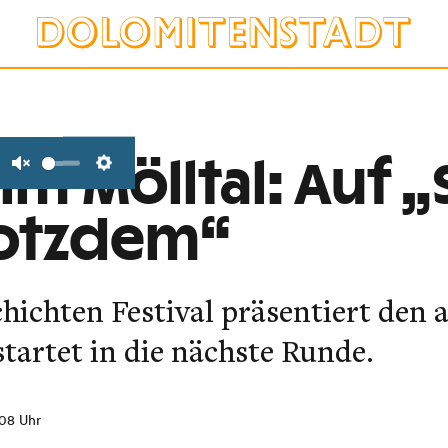
 im Mölltal: Auf 
Unmute
Settings
rotzdem“
hichten Festival präsentiert den 
artet in die nächste Runde.
:08 Uhr