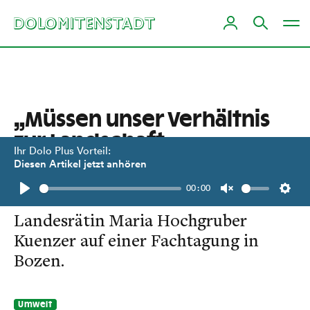
„Müssen unser Verhältnis
zur Landschaft
Ihr Dolo Plus Vorteil:
überdenken.“
Diesen Artikel jetzt anhören
00:00
Mahnende Worte der Südtiroler
Play
Unmute
Setti
Landesrätin Maria Hochgruber
Kuenzer auf einer Fachtagung in
Bozen.
Umwelt