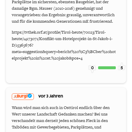
Parkplätze im sichersten, ebensten Baugebiet, hat der
damalige Bgm. Hauser (2010-2016) genehmigt und
vorangetrieben: das Ergebnis: grauslig, unverantwortlich
und für die kommenden Generationen mE frustrierend.
https://tvthek.orf.at/profile/Tirol-heute/70023/Tirol-
heute/14173071/Konflikt-um-Hotelprojekt-in-St-Jakob-i-
D/15365676?
meta=suggestion&query=bericht%20%C3%BCber%20hot
elprojekt%20in%20st.%20jakob&pos=4
0
5
Burgi
vor 3 Jahren
Wann wird man sich auch in Osttirol endlich über den
Wert unserer Landschaft Gedanken machen? Bei uns
verschandelt man derzeit jeden schönen Fleck in den
Talböden mit Gewerbegebieten, Parkplätzen, und