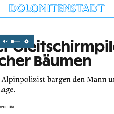
r Gleitschirmpil
Unmute
Settings
tscher Bäumen
 Alpinpolizist bargen den Mann u
Lage.
08:00 Uhr