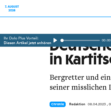
7. AUGUST
2026
Ihr Dolo Plus Vorteil:
00:00
Deutsche
Diesen Artikel jetzt anhören
Play
in Karti
Bergretter und ein
seiner misslichen 
Redaktion
08.04.2023
, 
Chronik