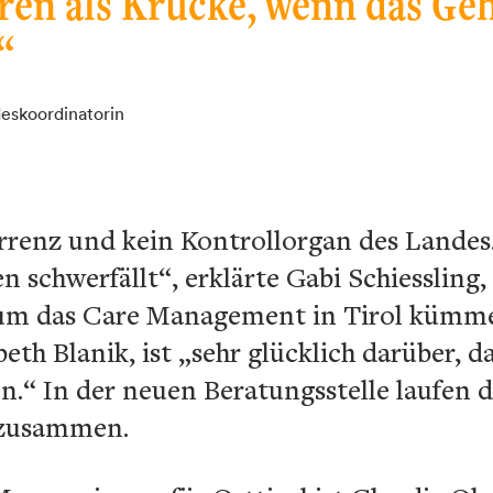
ren als Krücke, wenn das Ge
“
deskoordinatorin
rrenz und kein Kontrollorgan des Landes.
schwerfällt“, erklärte Gabi Schiessling, d
um das Care Management in Tirol kümmer
eth Blanik, ist „sehr glücklich darüber, d
n.“ In der neuen Beratungsstelle laufen 
 zusammen.