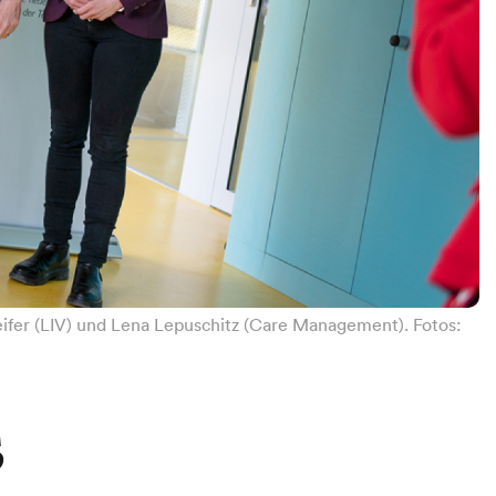
feifer (LIV) und Lena Lepuschitz (Care Management). Fotos:
s