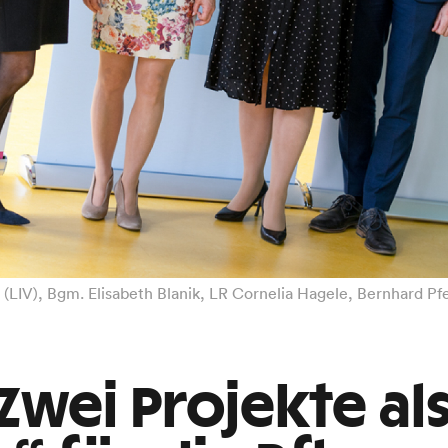
 (LIV), Bgm. Elisabeth Blanik, LR Cornelia Hagele, Bernhard P
 Zwei Projekte al