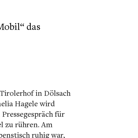
Mobil“ das
irolerhof in Dölsach
elia Hagele wird
m Pressegespräch für
l zu rühren. Am
enstisch ruhig war,