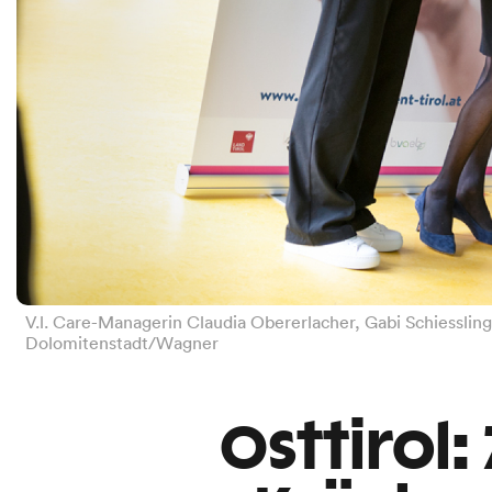
V.l. Care-Managerin Claudia Obererlacher, Gabi Schiessling
Dolomitenstadt/Wagner
Osttirol: