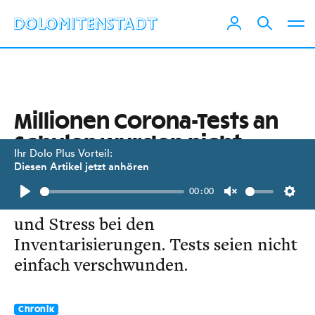
Millionen Corona-Tests an
Schulen wurden nicht
Ihr Dolo Plus Vorteil:
erfasst
Diesen Artikel jetzt anhören
00:00
Ministerium verweist auf Probleme
Play
Unmute
Setti
und Stress bei den
Inventarisierungen. Tests seien nicht
einfach verschwunden.
Chronik