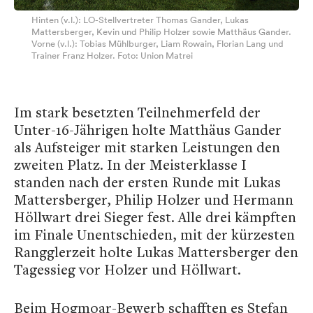
Hinten (v.l.): LO-Stellvertreter Thomas Gander, Lukas
Mattersberger, Kevin und Philip Holzer sowie Matthäus Gander.
Vorne (v.l.): Tobias Mühlburger, Liam Rowain, Florian Lang und
Trainer Franz Holzer. Foto: Union Matrei
Im stark besetzten Teilnehmerfeld der
Unter-16-Jährigen holte Matthäus Gander
als Aufsteiger mit starken Leistungen den
zweiten Platz. In der Meisterklasse I
standen nach der ersten Runde mit Lukas
Mattersberger, Philip Holzer und Hermann
Höllwart drei Sieger fest. Alle drei kämpften
im Finale Unentschieden, mit der kürzesten
Rangglerzeit holte Lukas Mattersberger den
Tagessieg vor Holzer und Höllwart.
Beim Hogmoar-Bewerb schafften es Stefan