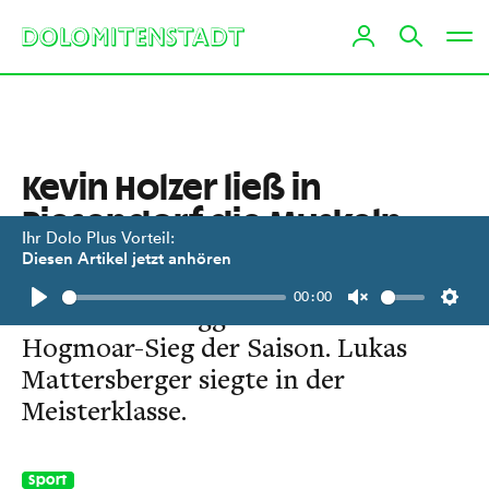
Kevin Holzer ließ in
Piesendorf die Muskeln
Ihr Dolo Plus Vorteil:
spielen
Diesen Artikel jetzt anhören
00:00
Der Kalser Ranggler holte den ersten
Play
Unmute
Setti
Hogmoar-Sieg der Saison. Lukas
Mattersberger siegte in der
Meisterklasse.
Sport