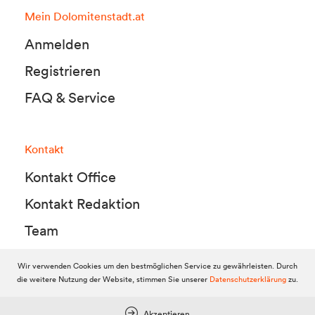
Mein Dolomitenstadt.at
Anmelden
Registrieren
FAQ & Service
Kontakt
Kontakt Office
Kontakt Redaktion
Team
Wir verwenden Cookies um den bestmöglichen Service zu gewährleisten. Durch
die weitere Nutzung der Website, stimmen Sie unserer
Datenschutzerklärung
zu.
© 2010-2026 Dolomitenstadt.at
Dolomitenstadt Media KG, Dolomitenstraße 1 / 7. Stock, 9900 Lienz,
Tel.:
04852 700500
Akzeptieren