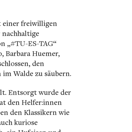
einer freiwilligen
 nachhaltige
tion „#TU-ES-TAG“
o, Barbara Huemer,
schlossen, den
n im Walde zu säubern.
t. Entsorgt wurde der
hat den Helfer:innen
en den Klassikern wie
auch kuriose