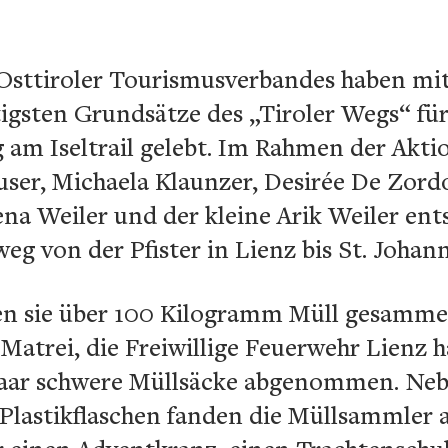
Osttiroler Tourismusverbandes haben mit 
igsten Grundsätze des „Tiroler Wegs“ für
 am Iseltrail gelebt. Im Rahmen der Ak
user, Michaela Klaunzer, Desirée De Zord
na Weiler und der kleine Arik Weiler ent
g von der Pfister in Lienz bis St. Johan
en sie über 100 Kilogramm Müll gesammel
 Matrei, die Freiwillige Feuerwehr Lienz 
aar schwere Müllsäcke abgenommen. Neb
Plastikflaschen fanden die Müllsammler 