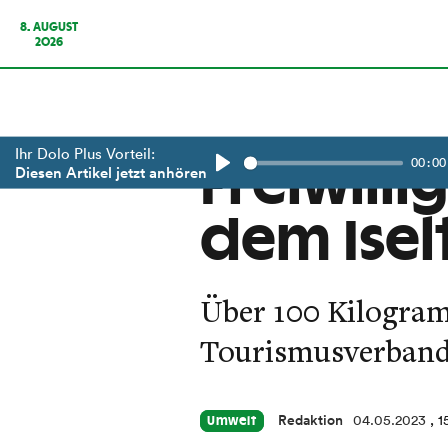
8. AUGUST
2026
Ihr Dolo Plus Vorteil:
00:00
Freiwill
Diesen Artikel jetzt anhören
Play
dem Iselt
Über 100 Kilogram
Tourismusverbande
Redaktion
04.05.2023
, 1
Umwelt