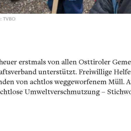
to: TVBO
heuer erstmals von allen Osttiroler Gem
ftsverband unterstützt. Freiwillige Helfe
en von achtlos weggeworfenem Müll. Auf
e achtlose Umweltverschmutzung – Stichwo