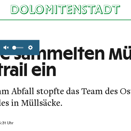
ige sammelten Mü
Unmute
Settings
rail ein
m Abfall stopfte das Team des Ost
s in Müllsäcke.
5:31 Uhr