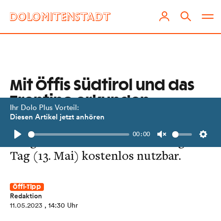
Mit Öffis Südtirol und das
Trentino erkunden
Ihr Dolo Plus Vorteil:
Diesen Artikel jetzt anhören
Einsteigen bitte! Bus und Bahn sowie
00:00
einige Seilbahnen sind am Euregio-
Play
Unmute
Setti
Tag (13. Mai) kostenlos nutzbar.
Öffi-Tipp
Redaktion
11.05.2023
, 14:30 Uhr