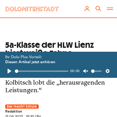
5a-Klasse der HLW Lienz
hisst weiße Fahne
Ihr Dolo Plus Vorteil:
Diesen Artikel jetzt anhören
Beachtliche Erfolge beider
00:00
Maturaklassen. Schuldirektor
Play
Unmute
Setti
Kolbitsch lobt die „herausragenden
Leistungen.“
Das macht Schule
Redaktion
21.06.2023
, 15:10 Uhr