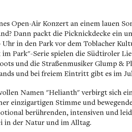
feines Open-Air Konzert an einem lauen 
and? Dann packt die Picknickdecke ein
00 Uhr in den Park vor dem Toblacher Kul
k im Park"-Serie spielen die Südtiroler L
oots und die Straßenmusiker Glump & Pl
nds und bei freiem Eintritt gibt es im Ju
ollen Namen "Helianth" verbirgt sich ei
iner einzigartigen Stimme und bewegende
motional berührenden, intensiven und lei
i in der Natur und im Alltag.