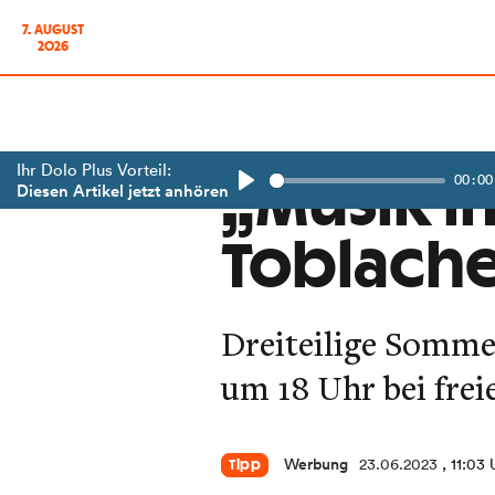
7. AUGUST
2026
Ihr Dolo Plus Vorteil:
00:00
„Musik i
Diesen Artikel jetzt anhören
Play
Toblache
Dreiteilige Somme
um 18 Uhr bei frei
Werbung
23.06.2023
, 11:03 
Tipp