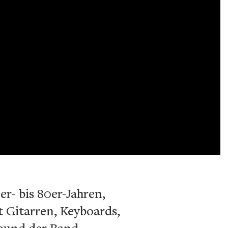
r- bis 80er-Jahren,
 Gitarren, Keyboards,
Sound der Band