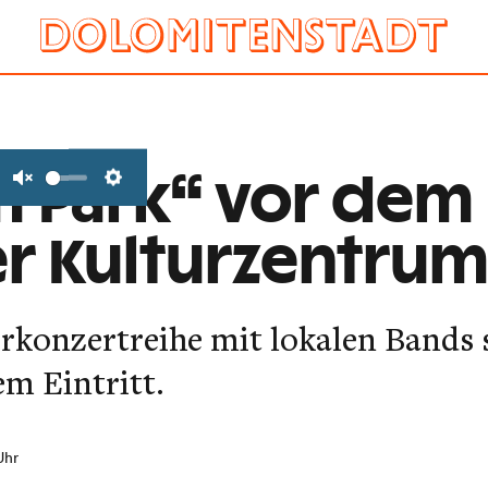
m Park“ vor dem
Unmute
Settings
r Kulturzentru
rkonzertreihe mit lokalen Bands s
em Eintritt.
Uhr