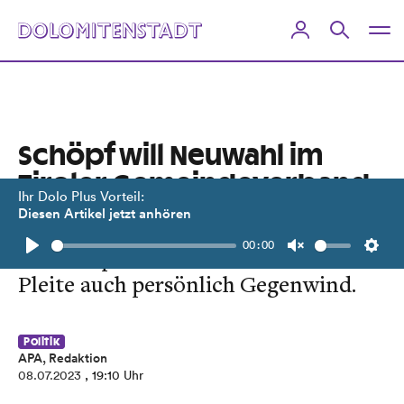
Schöpf will Neuwahl im
Tiroler Gemeindeverband
Ihr Dolo Plus Vorteil:
Diesen Artikel jetzt anhören
Der mächtige Bürgermeister von
00:00
Sölden spürt nach der GemNova-
Play
Unmute
Setti
Pleite auch persönlich Gegenwind.
Politik
APA, Redaktion
08.07.2023
, 19:10 Uhr