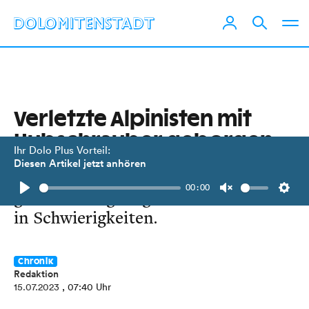
Verletzte Alpinisten mit
Hubschrauber geborgen
Ihr Dolo Plus Vorteil:
Diesen Artikel jetzt anhören
In Heiligenblut und Obervellach
00:00
gerieten Bergsteiger und Wanderer
Play
Unmute
Setti
in Schwierigkeiten.
Chronik
Redaktion
15.07.2023
, 07:40 Uhr