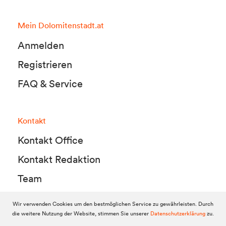
Mein Dolomitenstadt.at
Anmelden
Registrieren
FAQ & Service
Kontakt
Kontakt Office
Kontakt Redaktion
Team
Wir verwenden Cookies um den bestmöglichen Service zu gewährleisten. Durch
die weitere Nutzung der Website, stimmen Sie unserer
Datenschutzerklärung
zu.
© 2010-2026 Dolomitenstadt.at
Dolomitenstadt Media KG, Dolomitenstraße 1 / 7. Stock, 9900 Lienz,