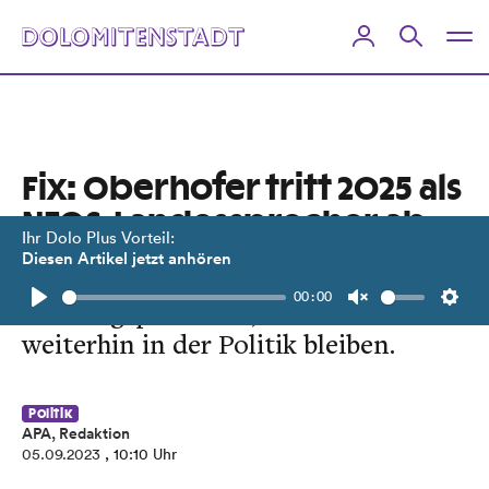
Fix: Oberhofer tritt 2025 als
NEOS-Landessprecher ab
Ihr Dolo Plus Vorteil:
Diesen Artikel jetzt anhören
Der Tiroler NEOS-Chef gibt den
00:00
Führungsposten ab, will aber
Play
Unmute
Setti
weiterhin in der Politik bleiben.
Politik
APA, Redaktion
05.09.2023
, 10:10 Uhr