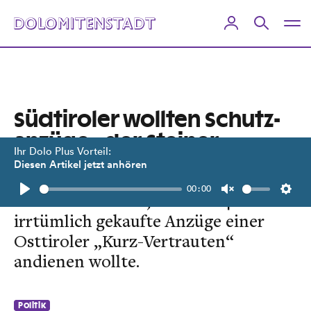
Südtiroler wollten Schutz­
anzüge „der Steiner
Ihr Dolo Plus Vorteil:
geben“
Diesen Artikel jetzt anhören
00:00
Ein Buch enthüllt, wie man 400.000
Play
Unmute
Setti
irrtümlich gekaufte Anzüge einer
Osttiroler „Kurz-Vertrauten“
andienen wollte.
Politik