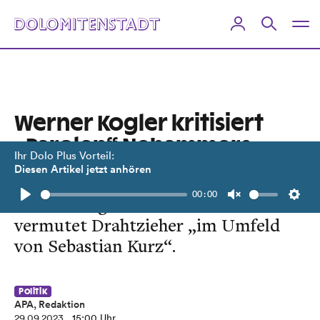
Werner Kogler kritisiert
„Parolen“ Nehammers
Ihr Dolo Plus Vorteil:
Diesen Artikel jetzt anhören
ÖVP verdächtigt SPÖ der
00:00
Verbreitung des Videos. FPÖ
Play
Unmute
Setti
vermutet Drahtzieher „im Umfeld
von Sebastian Kurz“.
Politik
APA, Redaktion
29.09.2023
, 15:00 Uhr