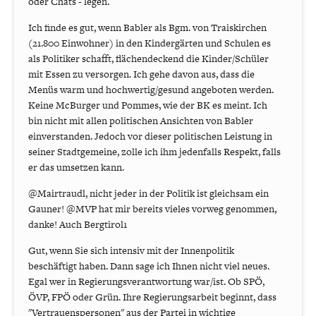
oder Chats - legen.
Ich finde es gut, wenn Babler als Bgm. von Traiskirchen
(21.800 Einwohner) in den Kindergärten und Schulen es
als Politiker schafft, flächendeckend die Kinder/Schüler
mit Essen zu versorgen. Ich gehe davon aus, dass die
Menüs warm und hochwertig/gesund angeboten werden.
Keine McBurger und Pommes, wie der BK es meint. Ich
bin nicht mit allen politischen Ansichten von Babler
einverstanden. Jedoch vor dieser politischen Leistung in
seiner Stadtgemeine, zolle ich ihm jedenfalls Respekt, falls
er das umsetzen kann.
@Mairtraudl, nicht jeder in der Politik ist gleichsam ein
Gauner! @MVP hat mir bereits vieles vorweg genommen,
danke! Auch Bergtirol1
Gut, wenn Sie sich intensiv mit der Innenpolitik
beschäftigt haben. Dann sage ich Ihnen nicht viel neues.
Egal wer in Regierungsverantwortung war/ist. Ob SPÖ,
ÖVP, FPÖ oder Grün. Ihre Regierungsarbeit beginnt, dass
"Vertrauenspersonen" aus der Partei in wichtige