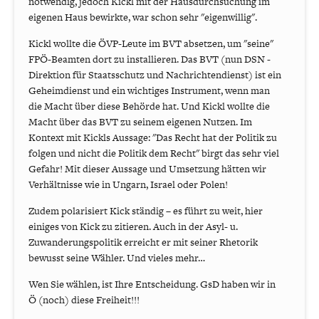
notwendig, jedoch Kickl mit der Hausdurchsuchung im
eigenen Haus bewirkte, war schon sehr "eigenwillig".
Kickl wollte die ÖVP-Leute im BVT absetzen, um "seine"
FPÖ-Beamten dort zu installieren. Das BVT (nun DSN -
Direktion für Staatsschutz und Nachrichtendienst) ist ein
Geheimdienst und ein wichtiges Instrument, wenn man
die Macht über diese Behörde hat. Und Kickl wollte die
Macht über das BVT zu seinem eigenen Nutzen. Im
Kontext mit Kickls Aussage: "Das Recht hat der Politik zu
folgen und nicht die Politik dem Recht" birgt das sehr viel
Gefahr! Mit dieser Aussage und Umsetzung hätten wir
Verhältnisse wie in Ungarn, Israel oder Polen!
Zudem polarisiert Kick ständig – es führt zu weit, hier
einiges von Kick zu zitieren. Auch in der Asyl- u.
Zuwanderungspolitik erreicht er mit seiner Rhetorik
bewusst seine Wähler. Und vieles mehr…
Wen Sie wählen, ist Ihre Entscheidung. GsD haben wir in
Ö (noch) diese Freiheit!!!