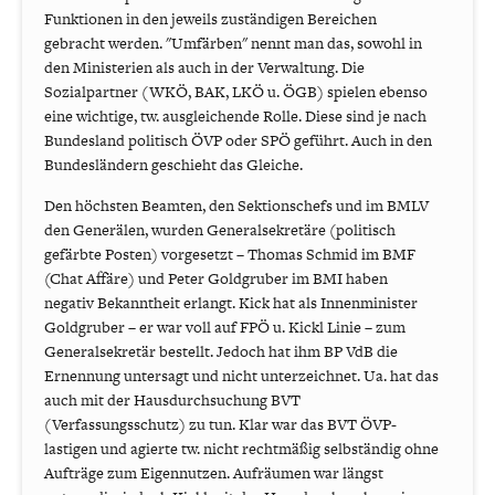
Funktionen in den jeweils zuständigen Bereichen
gebracht werden. "Umfärben" nennt man das, sowohl in
den Ministerien als auch in der Verwaltung. Die
Sozialpartner (WKÖ, BAK, LKÖ u. ÖGB) spielen ebenso
eine wichtige, tw. ausgleichende Rolle. Diese sind je nach
Bundesland politisch ÖVP oder SPÖ geführt. Auch in den
Bundesländern geschieht das Gleiche.
Den höchsten Beamten, den Sektionschefs und im BMLV
den Generälen, wurden Generalsekretäre (politisch
gefärbte Posten) vorgesetzt – Thomas Schmid im BMF
(Chat Affäre) und Peter Goldgruber im BMI haben
negativ Bekanntheit erlangt. Kick hat als Innenminister
Goldgruber – er war voll auf FPÖ u. Kickl Linie – zum
Generalsekretär bestellt. Jedoch hat ihm BP VdB die
Ernennung untersagt und nicht unterzeichnet. Ua. hat das
auch mit der Hausdurchsuchung BVT
(Verfassungsschutz) zu tun. Klar war das BVT ÖVP-
lastigen und agierte tw. nicht rechtmäßig selbständig ohne
Aufträge zum Eigennutzen. Aufräumen war längst