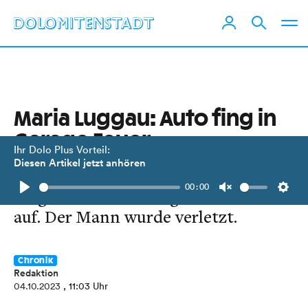
Maria Luggau: Auto fing in
Garage Feuer
Ihr Dolo Plus Vorteil:
Diesen Artikel jetzt anhören
Nach dem Startvorgang ging der
00:00
Wagen eines 62-Jährigen in Flammen
Play
Unmute
Setti
auf. Der Mann wurde verletzt.
Chronik
Redaktion
04.10.2023
, 11:03 Uhr