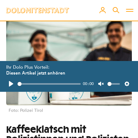
Ihr Dolo Plus Vorteil:
Diesen Artikel jetzt anhören
00:00
Play
Unmute
Setti
Foto: Polizei Tirol
Kaffeeklatsch mit