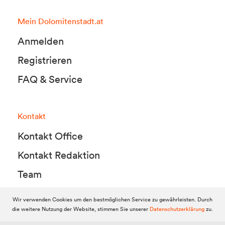
Mein Dolomitenstadt.at
Anmelden
Registrieren
FAQ & Service
Kontakt
Kontakt Office
Kontakt Redaktion
Team
Wir verwenden Cookies um den bestmöglichen Service zu gewährleisten. Durch
die weitere Nutzung der Website, stimmen Sie unserer
Datenschutzerklärung
zu.
© 2010-2026 Dolomitenstadt.at
Dolomitenstadt Media KG, Dolomitenstraße 1 / 7. Stock, 9900 Lienz,