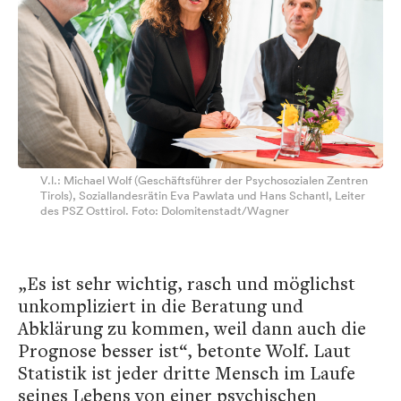
V.l.: Michael Wolf (Geschäftsführer der Psychosozialen Zentren
Tirols), Soziallandesrätin Eva Pawlata und Hans Schantl, Leiter
des PSZ Osttirol. Foto: Dolomitenstadt/Wagner
„Es ist sehr wichtig, rasch und möglichst
unkompliziert in die Beratung und
Abklärung zu kommen, weil dann auch die
Prognose besser ist“, betonte Wolf. Laut
Statistik ist jeder dritte Mensch im Laufe
seines Lebens von einer psychischen