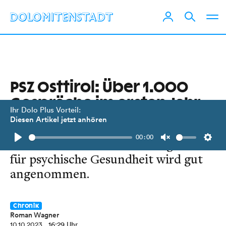
PSZ Osttirol: Über 1.000
Gespräche im ersten Jahr
Ihr Dolo Plus Vorteil:
Diesen Artikel jetzt anhören
Zwischenbilanz mit Landesrätin
00:00
Pawlata. Kostenlose Beratungsstelle
Play
Unmute
Setti
für psychische Gesundheit wird gut
angenommen.
Chronik
Roman Wagner
10.10.2023
, 16:29 Uhr