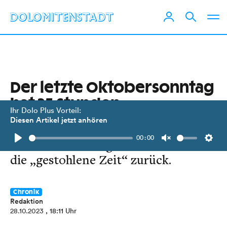
Der letzte Oktobersonntag
hat 25 Stunden
Ihr Dolo Plus Vorteil:
Diesen Artikel jetzt anhören
Die Uhren werden umgestellt und
00:00
die Winterzeit beginnt. Wir erhalten
Play
Unmute
Setti
die „gestohlene Zeit“ zurück.
Chronik
Redaktion
28.10.2023
, 18:11 Uhr