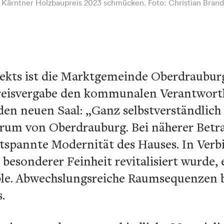
Kärntner Holzbaupreis 2023 schmücken. Foto: Christian Brand
ekts ist die Marktgemeinde Oberdrauburg.
reisvergabe den kommunalen Verantwortl
n neuen Saal: „Ganz selbstverständlich 
ntrum von Oberdrauburg. Bei näherer Bet
entspannte Modernität des Hauses. In Ve
besonderer Feinheit revitalisiert wurde, 
ble. Abwechslungsreiche Raumsequenzen b
.