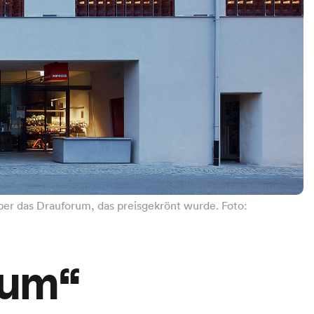
ber das Drauforum, das preisgekrönt wurde. Foto:
rum“