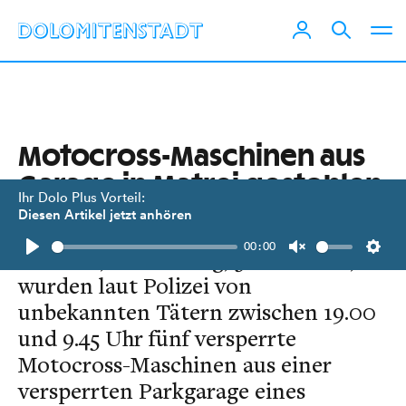
Motocross-Maschinen aus
Garage in Matrei gestohlen
Ihr Dolo Plus Vorteil:
Diesen Artikel jetzt anhören
In der Nacht von Sonntag, 29.
00:00
Oktober, auf Montag, 30. Oktober,
Play
Unmute
Setti
wurden laut Polizei von
unbekannten Tätern zwischen 19.00
und 9.45 Uhr fünf versperrte
Motocross-Maschinen aus einer
versperrten Parkgarage eines