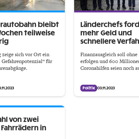
rautobahn bleibt
Länderchefs for
ochen teilweise
mehr Geld und
rig
schnellere Verfa
 zeige sich vor Ort ein
Finanzausgleich soll ohne
s Gefahrenpotenzial“ für
erfolgen und 600 Millione
urenabgänge.
Coronahilfen seien noch a
.11.2023
Politik
03.11.2023
ahl von zwei
 Fahrrädern in