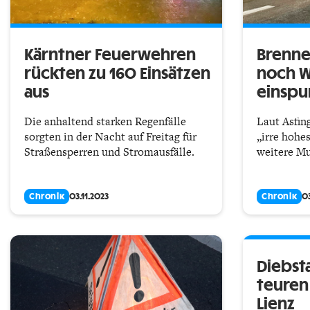
Kärntner Feuerwehren
Brenne
rückten zu 160 Einsätzen
noch W
aus
einspu
Die anhaltend starken Regenfälle
Laut Asfing
sorgten in der Nacht auf Freitag für
„irre hohe
Straßensperren und Stromausfälle.
weitere M
Chronik
03.11.2023
Chronik
03
Diebst
teuren
Lienz