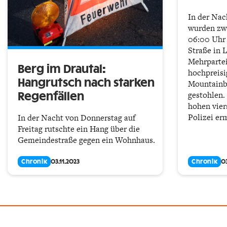
In der Nac
wurden zw
06:00 Uhr 
Straße in 
Mehrparte
Berg im Drautal:
hochpreisi
Hangrutsch nach starken
Mountainb
gestohlen.
Regenfällen
hohen vier
Polizei erm
In der Nacht von Donnerstag auf
Freitag rutschte ein Hang über die
Gemeindestraße gegen ein Wohnhaus.
Chronik
03.11.2023
Chronik
03