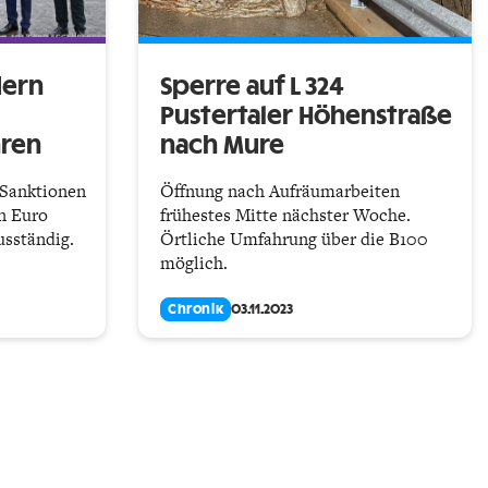
dern
Sperre auf L 324
Pustertaler Höhenstraße
hren
nach Mure
 Sanktionen
Öffnung nach Aufräumarbeiten
n Euro
frühestes Mitte nächster Woche.
usständig.
Örtliche Umfahrung über die B100
möglich.
Chronik
03.11.2023