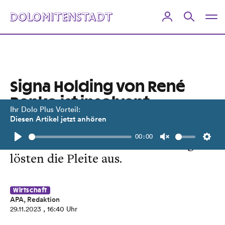
Signa Holding von René
Benko ist insolvent
Ihr Dolo Plus Vorteil:
Diesen Artikel jetzt anhören
Steigende Zinsen und Baukosten
00:00
sowie sinkende Immo-Bewertungen
Play
Unmute
Setti
lösten die Pleite aus.
Wirtschaft
APA, Redaktion
29.11.2023
, 16:40 Uhr