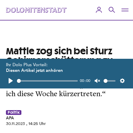
Mattle zog sich bei Sturz
Gehirnerschütterung zu
Ihr Dolo Plus Vorteil:
Diesen Artikel jetzt anhören
Der Tiroler Landeshauptmann hat
00:00
sich zu Hause verletzt: „Leider muss
Play
Unmute
Setti
ich diese Woche kürzertreten.“
Politik
APA
30.11.2023
, 14:25 Uhr