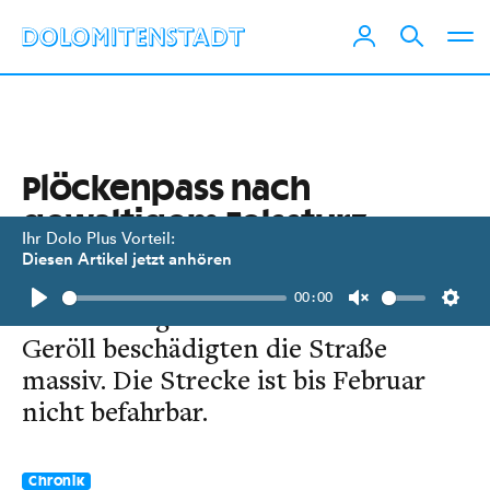
Plöckenpass nach
gewaltigem Felssturz
Ihr Dolo Plus Vorteil:
gesperrt
Diesen Artikel jetzt anhören
00:00
Große Mengen an Bäumen und
Play
Unmute
Setti
Geröll beschädigten die Straße
massiv. Die Strecke ist bis Februar
nicht befahrbar.
Chronik