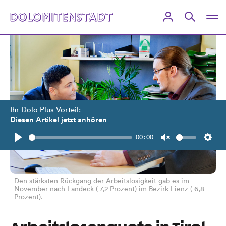
Ihr Dolo Plus Vorteil:
Diesen Artikel jetzt anhören
00:00
Play
Unmute
Setti
Den stärksten Rückgang der Arbeitslosigkeit gab es im
November nach Landeck (-7,2 Prozent) im Bezirk Lienz (-6,8
Prozent).