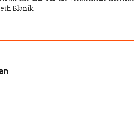
eth Blanik.
ren