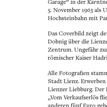
Garage“ in der Kärntn
5. November 1963 als U
Hochsteinbahn mit Par
Das Coverbild zeigt d
Dobnig über die Lienz
Zentrum. Ungefähr zur
römischer Kaiser Hadri
Alle Fotografien stam
Stadt Lienz. Erwerben 
Lienzer Liebburg. Der K
„Vom Verkaufserlös fli
anderen fünf Euro gehe