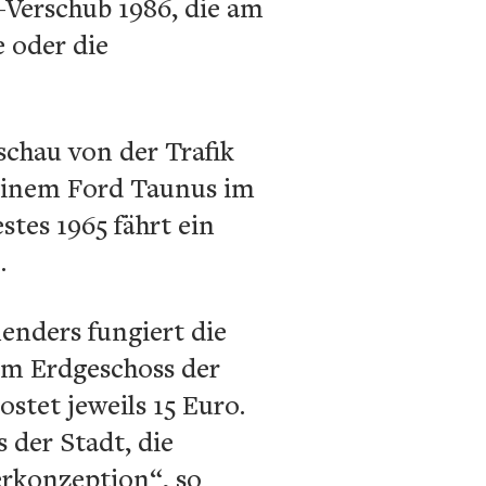
-Verschub 1986, die am
 oder die
chau von der Trafik
 einem Ford Taunus im
tes 1965 fährt ein
.
enders fungiert die
 im Erdgeschoss der
ostet jeweils 15 Euro.
 der Stadt, die
erkonzeption“, so