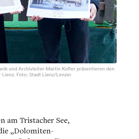
anik und Archivleiter Martin Kofler präsentieren den
Lienz. Foto: Stadt Lienz/Lenzer
n am Tristacher See,
die „Dolomiten-