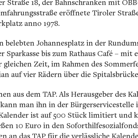
er Straße 18, der Bahnschranken mit ÖBB
mfahrungsstraße eröffnete Tiroler Straße
kplatz anno 1978.
en belebten Johannesplatz in der Rundums
er Sparkasse bis zum Rathaus Café – mit
 gleichen Zeit, im Rahmen des Sommerfes
an auf vier Rädern über die Spitalsbrücke
men aus dem TAP. Als Herausgeber des Kal
kann man ihn in der Bürgerservicestelle
alender ist auf 500 Stück limitiert und k
eßen 10 Euro in den Soforthilfesozialfonds
n an das TAP für die verlässliche Kalend