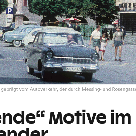
h geprägt vom Autoverkehr, der durch Messing- und Rosengasse
nde“ Motive im
lender