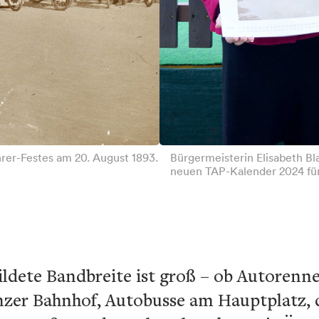
er-Festes am 20. August 1893.
Bürgermeisterin Elisabeth Bl
neuen TAP-Kalender 2024 für 
ldete Bandbreite ist groß – ob Autorenne
zer Bahnhof, Autobusse am Hauptplatz, 